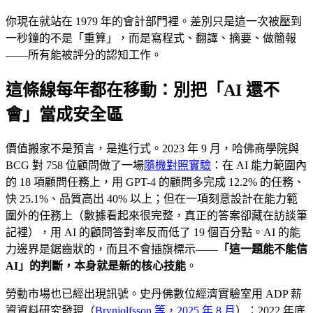
你現在就站在 1979 年的會計部門裡。差別只是這一次被壓到
一秒鐘的不是「重算」，而是寫程式、翻譯、摘要、做簡報
——所有能被評分的認知工作。
這條線每年都在移動：別把「AI 還不
會」當成安全區
價值搬家不是預言，是進行式。2023 年 9 月，哈佛商學院與
BCG 對 758 位顧問做了一場
隨機對照實驗
：在 AI 能力範圍內
的 18 項顧問任務上，用 GPT-4 的顧問多完成 12.2% 的任務、
快 25.1%、品質高出 40% 以上；但在一項刻意設計在能力範
圍外的任務上（數據看起來很完整，真正的答案卻藏在訪談筆
記裡），用 AI 的顧問答對率反而低了 19 個百分點。AI 的能
力邊界是鋸齒狀的，而且不會插旗標示——
「這一題能不能信
AI」的判斷，本身就是新的核心技能
。
勞動市場也已經出現訊號。史丹佛數位經濟實驗室用 ADP 薪
資資料研究發現（
Brynjolfsson 等，2025 年 8 月
）：2022 年底