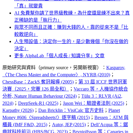
「真」就變貴
AI 免費幫你請了世界級教練，為什麼還是練不出來？真
正稀缺的是「執行力」
與眾不同而且正確：賺到大錢的人，靠的從來不是「比
較敢逆向」
人生預設值：決定你一生的，是少數幾個「你沒在做的
決定」
更多 AlphaLab「個人成長 / 知識分享」文章
原始研究與資料（primary source，另開新視窗）：
Kasparov,
〈The Chess Master and the Computer〉, NYRB (2010)
；
ChessBase：ZackS 奪冠報導 (2005)
；
第 33 屆 ICCF 世界冠軍
決賽（2025，完賽 126 局全和）
；
Vaccaro 等，人機協作統合
分析, Nature Human Behaviour (2024)
；
Tülu 3：RLVR (Ai2,
2024)
；
DeepSeek-R1 (2025)
；
Jason Wei：驗證者法則 (2025)
；
Karpathy (2026)
；
Dan Bricklin：VisiCalc 官方史料
；
Planet
Money #606〈Spreadsheets!〉逐字稿 (2015)
；
Bessen：ATM 與
櫃員 (IMF F&D, 2015)
；
Autor, JEP (2015)
；
Dell’Acqua 等：鋸
齒狀科技前沿 (HBS/BCG, 2023)
；
Brynjolfsson 等：Canaries in