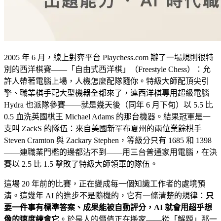
2005 年 6 月，線上對弈平台 Playchess.com 辦了一場規則很特
別的西洋棋賽——「自由式西洋棋」（Freestyle Chess）：允
許人帶著電腦上場，人機怎麼配隊隨你。特級大師配頂尖引
擎、職業棋手配大型機器全都來了，連西洋棋專用超級電腦
Hydra 也派隊參賽——就是幾天後（同年 6 月下旬）以 5.5 比
0.5 血洗英國棋王 Michael Adams 的那台機器。結果冠軍是一
支叫 ZackS 的隊伍：來自美國新罕布夏州的兩位業餘棋手
Steven Cramton 與 Zackary Stephen，等級分只有 1685 和 1398
——連職業門檻的邊都沾不到——用三台普通家用電腦，在決
賽以 2.5 比 1.5 擊敗了特級大師領軍的隊伍。
這場 20 年前的比賽，正在變成每一個知識工作者的處境預
演。這幾年 AI 的進步不是隨機的，它有一條清楚的規律：
只
要一件事有標準答案、成果能被自動評分，AI 就會用超乎想
像的速度練會它
。於是人的價值正在搬家——從「解題」那一