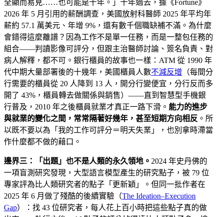
全顯而易見……也可能是十年。」十年過去，據《Fortune》
2026 年 5 月引用的薪酬調查，美國放射科醫師 2025 年平均年
薪約 57.1 萬美元、年增 9%，還有數千個職缺補不滿。為什麼
會錯得這麼離譜？因為工作不是單一任務，而是一整包任務的
組合——判讀影像可評分，但跟主治醫師討論、簽名負責、對
病人解釋，都不可。銀行櫃員的故事也一樣：ATM 從 1990 年
代中期大量部署後的十幾年，美國櫃員人數
不減反增
（每間分
行需要的櫃員從 20 人降到 13 人，開分行變便宜，分行反而多
開了 43%，櫃員轉去做關係與銷售）——直到智慧型手機銀
行普及，2010 年之後櫃員就業才真正一路下滑。
能力的進步
與就業的變化之間，常常隔著好幾年，甚至短期方向相反
。所
以既不要以為「我的工作可評分＝明天失業」，也別拿時滯當
作什麼都不做的藉口。
邊界三：「出題」也不是人類的永久領地。
2024 年史丹佛的
一項盲測研究發現，大型語言模型產生的研究點子，被 79 位
專家評為比人類研究者的點子「更新穎」。但同一批作者在
2025 年 6 月做了殘酷的後續實驗（
The Ideation–Execution
Gap
）：找 43 位研究者，每人花上百小時把這些點子真的做