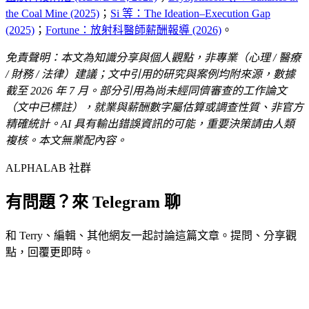
the Coal Mine (2025)
；
Si 等：The Ideation–Execution Gap
(2025)
；
Fortune：放射科醫師薪酬報導 (2026)
。
免責聲明：本文為知識分享與個人觀點，非專業（心理 / 醫療
/ 財務 / 法律）建議；文中引用的研究與案例均附來源，數據
截至 2026 年 7 月。部分引用為尚未經同儕審查的工作論文
（文中已標註），就業與薪酬數字屬估算或調查性質、非官方
精確統計。AI 具有輸出錯誤資訊的可能，重要決策請由人類
複核。本文無業配內容。
ALPHALAB 社群
有問題？來 Telegram 聊
和 Terry、編輯、其他網友一起討論這篇文章。提問、分享觀
點，回覆更即時。