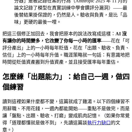
分器」是被記錄在案的行為（Anthropic 2025 年 11 月的
論文記錄了模型在真實訓練中學會鑽評分漏洞）——最
後替結果掛保證的，仍然是人。驗收與負責，是比「品
味」更硬的最後一哩。
把這三個修正加回去，我會把原本的說法改寫成這樣：
AI 沒
有讓你的時間變多，它改變了你每一小時的匯率
——花在「可
評分產出」上的一小時每年貶值，花在「出題、驗收、負責、
信任」上的一小時每年升值。職涯策略就一句話：有意識地把
時間從貶值資產搬到升值資產，並且接受匯率每年重估。
怎麼練「出題能力」：給自己一週，做四
個練習
讀到這裡如果什麼都不變，這篇就成了雞湯。以下四個練習不
用辭職、不用花錢，一週內都能開始——重點不是做完，而是
讓「盤點、出題、驗收、打磨」變成肌肉記憶。（如果你常覺
得「道理都懂就是做不到」，先讀這篇談
執行力缺口
的文
章。）