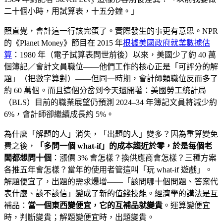
二十個小時，用試算表，十五分鐘。」
照直覺，會計這一行該完蛋了。實際發生的事更有意思。NPR
的《Planet Money》節目在 2015 年
根據美國政府就業數據估
算
：1980 年（電子試算表問世前後）以來，美國少了約 40 萬
個簿記／會計文員職位——他們工作的核心正是「可評分的解
題」（把數字算對）——但同一時期，會計師類職位反而多了
約 60 萬個。而且這個分岔到今天還開著：美國勞工統計局
（BLS）目前的職業展望仍預測 2024–34 年簿記文員將減少約
6%，會計師卻繼續成長約 5%。
為什麼「解題的人」消失，「出題的人」變多？因為重算變免
費之後，
「多問一個 what-if」的成本趨近於零，於是每個老
闆都想問十個
：漲價 3% 會怎樣？換供應商會怎樣？三種方案
各推五年會怎樣？當年的使用者管這叫「玩 what-if 遊戲」。
解題便宜了，出題的需求爆增——「該問哪十個問題、答案代
表什麼、該不該信」變成了新的值錢技能。經濟學的講法是互
補品：
當一個東西變便宜，它的互補品就變貴
。運算變便宜
時，判斷變貴；解題變便宜時，出題變貴。