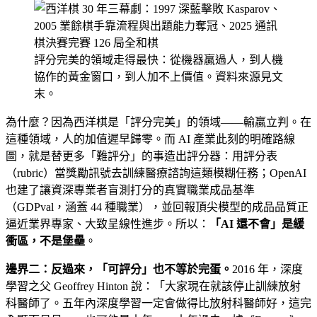
評分完美的領域走得最快：從機器贏過人，到人機
協作的黃金窗口，到人加不上價值。資料來源見文
末。
為什麼？因為西洋棋是「評分完美」的領域——輸贏立判。在
這種領域，人的加值遲早歸零。而 AI 產業此刻的明確路線
圖，就是替更多「難評分」的事造出評分器：用評分表
（rubric）當獎勵訊號去訓練醫療諮詢這類模糊任務；OpenAI
也建了讓資深專業者盲測打分的真實職業成品基準
（GDPval，涵蓋 44 種職業），並回報頂尖模型的成品品質正
逼近業界專家、大致呈線性進步。所以：
「AI 還不會」是緩
衝區，不是堡壘
。
邊界二：反過來，「可評分」也不等於完蛋。
2016 年，深度
學習之父 Geoffrey Hinton 說：「大家現在就該停止訓練放射
科醫師了。五年內深度學習一定會做得比放射科醫師好，這完