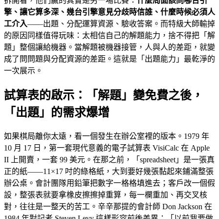
拆開看，他們贏的其實是另一場比賽：
什麼局面該問哪台引
擎、讓它算多深、幾台引擎意見分歧時信誰、什麼時候必須人
工介入
——出題、分配運算資源、驗收答案。而特級大師輸掉
的原因同樣值得玩味：太相信自己的解題能力，捨不得把「解
題」整個讓給機器。當解題被機器接管，人與人的差距，就變
成了問問題與分配資源的差距。這就是「出題能力」最乾淨的
一次展示。
試算表的啟示：「解題」變免費之後，
「出題」的需求爆增
如果棋局離你太遠，看一個發生在辦公室裡的版本。1979 年
10 月 17 日，第一套現代意義的電子試算表 VisiCalc 在 Apple
II 上開賣，一套 99 美元。在那之前，「spreadsheet」是一張真
正的紙——11×17 吋的綠格紙，大到要好幾張黏起來鋪滿整張
辦公桌。會計團隊用鉛筆把數字一格格填進去；客戶改一個假
設，整張表就要拿橡皮擦擦掉重算，每一欄重加、再交叉核
對，往往是一整天的苦工。辛辛那提的會計師 Don Jackson 在
1984 年對記者 Steven Levy 這樣形容前後差異：「以前我要做