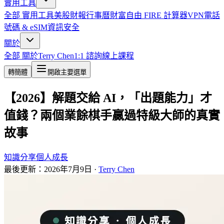
實用工具
全部
實用工具
美股財報行事曆
財富自由 FIRE 計算器
VPN
電話
號碼 & eSIM
資訊安全
關於
全部
關於
Terry Chen
1:1 諮詢
線上課程
轉簡體
開啟主要選單
【2026】解題交給 AI，「出題能力」才
值錢？兩個業餘棋手贏過特級大師的真實
故事
知識分享
個人成長
最後更新：
2026年7月9日
·
Terry Chen