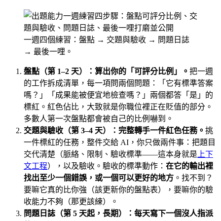
一週四個練習：盤點 → 交題與驗收 → 問題日誌
→ 最後一哩。
盤點（第 1–2 天）：算出你的「可評分比例」。
把一週
的工作拆成清單，每一項問兩個問題：「它有標準答案
嗎？」「成果能被便宜地檢查嗎？」兩個都答「是」的
標紅。紅色佔比，大致就是你職位裡正在貶值的部分。
多數人第一次盤點都會被自己的比例嚇到。
交題與驗收（第 3–4 天）：完整轉手一件紅色任務。
挑
一件標紅的任務，整件交給 AI，你只做兩件事：把題目
交代清楚（脈絡、限制、驗收標準——這本身就是
上下
文工程
），以及驗收。驗收的標準動作：
在它的輸出裡
找出至少一個錯誤，或一個可以更好的地方
。找不到？
要嘛它真的比你強（該更新你的盤點表），要嘛你的驗
收能力不夠（那更該練）。
問題日誌（第 5 天起，長期）：每天寫下一個沒人指派