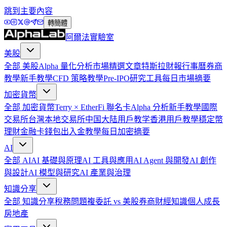
跳到主要內容
轉簡體
阿爾法實驗室
美股
全部
美股
Alpha 量化分析
市場精選文章
特斯拉
財報行事曆
券商
教學
新手教學
CFD 策略教學
Pre-IPO
研究工具
每日市場摘要
加密貨幣
全部
加密貨幣
Terry × EtherFi 聯名卡
Alpha 分析
新手教學
國際
交易所
台灣本地交易所
中国大陆用戶教学
香港用戶教學
穩定幣
理財
金融卡
錢包
出入金教學
每日加密摘要
AI
全部
AI
AI 基礎與原理
AI 工具與應用
AI Agent 與開發
AI 創作
與設計
AI 模型與研究
AI 產業與治理
知識分享
全部
知識分享
稅務問題
複委託 vs 美股券商
財經知識
個人成長
房地產