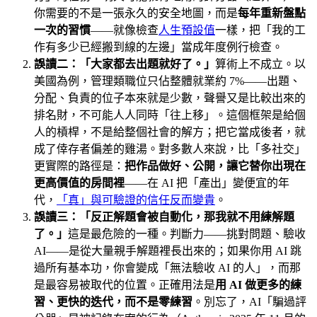
你需要的不是一張永久的安全地圖，而是
每年重新盤點
一次的習慣
——就像檢查
人生預設值
一樣，把「我的工
作有多少已經搬到線的左邊」當成年度例行檢查。
誤讀二：「大家都去出題就好了。」
算術上不成立。以
美國為例，管理類職位只佔整體就業約 7%——出題、
分配、負責的位子本來就是少數，聲譽又是比較出來的
排名財，不可能人人同時「往上移」。這個框架是給個
人的槓桿，不是給整個社會的解方；把它當成後者，就
成了倖存者偏差的雞湯。對多數人來說，比「多社交」
更實際的路徑是：
把作品做好、公開，讓它替你出現在
更高價值的房間裡
——在 AI 把「產出」變便宜的年
代，
「真」與可驗證的信任反而變貴
。
誤讀三：「反正解題會被自動化，那我就不用練解題
了。」
這是最危險的一種。判斷力——挑對問題、驗收
AI——是從大量親手解題裡長出來的；如果你用 AI 跳
過所有基本功，你會變成「無法驗收 AI 的人」，而那
是最容易被取代的位置。正確用法是
用 AI 做更多的練
習、更快的迭代，而不是零練習
。別忘了，AI「騙過評