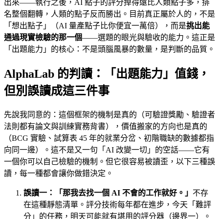
出來——執行之後，AI 點子的評分掉得遠比人類點子多，排
名整個翻轉，人類的點子反而勝出。目前真正屬於人的，不是
「想出點子」（AI 量產點子比你便宜一萬倍），而是
挑出能
通過現實檢驗的那一個
——選題的眼光與驗收的能力。這正是
「出題能力」的核心：不是頭腦風暴的數量，是判斷的品質。
AlphaLab 的判讀：「出題能力」值錢，
但別誤讀成這三件事
先說我同意的：這個框架的機制是真的（可驗證獎勵、驗證者
法則都有論文與訓練實務背書），價值搬家的方向也是真的
（BCG 實驗、試算表 45 年的就業分岔、初階職缺的數據都指
向同一邊）。這不是又一句「AI 改變一切」的空話——它有
一個你可以自己檢驗的機制。但它很容易被讀歪，以下三種誤
讀，每一種都會讓你做錯決定。
誤讀一：「那我去找一個 AI 不會的工作就好。」
不存
在這種靜態清單。評分技術每年都在進步，今天「難評
分」的任務，明天可能就有堪用的評分器（邊界一）。