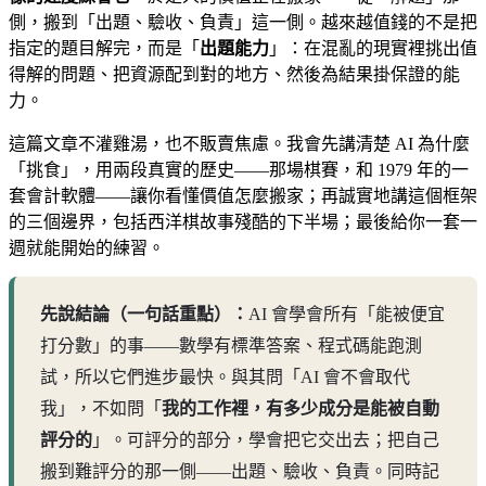
側，搬到「出題、驗收、負責」這一側。越來越值錢的不是把
指定的題目解完，而是「
出題能力
」：在混亂的現實裡挑出值
得解的問題、把資源配到對的地方、然後為結果掛保證的能
力。
這篇文章不灌雞湯，也不販賣焦慮。我會先講清楚 AI 為什麼
「挑食」，用兩段真實的歷史——那場棋賽，和 1979 年的一
套會計軟體——讓你看懂價值怎麼搬家；再誠實地講這個框架
的三個邊界，包括西洋棋故事殘酷的下半場；最後給你一套一
週就能開始的練習。
先說結論（一句話重點）：
AI 會學會所有「能被便宜
打分數」的事——數學有標準答案、程式碼能跑測
試，所以它們進步最快。與其問「AI 會不會取代
我」，不如問「
我的工作裡，有多少成分是能被自動
評分的
」。可評分的部分，學會把它交出去；把自己
搬到難評分的那一側——出題、驗收、負責。同時記