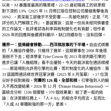
以來，AI 暴露度最高的職業裡，22–25 歲初階員工的就業相
對下滑約 13%（2025 年 11 月修訂版在控制公司層級衝擊後為
16%），資深員工卻幾乎不受影響——先被吃掉的，正是「可
評分的入門解題工作」。要誠實說：這是一份尚未經同儕審查
的工作論文，批評者認為利率與稅制變化也有貢獻；但作者
2026 年的回應與後續資料顯示，缺口持續存在、沒有回彈。
邊界一：這條線會移動——西洋棋故事的下半場。
自由式棋賽
的「人機協作優勢」只維持了幾年，這類賽事在 2008 年後逐
漸辦不下去；經濟學家 Tyler Cowen 在 2013 年就判斷引擎的
進步已讓「人機組隊」看不出優勢。今天的裁決寫在通訊棋裡
——那是規則允許用引擎的比賽，等於制度化的人機協作：第
33 屆國際通訊棋世界冠軍決賽（2025 年 8 月落幕），17 位頂
尖好手捉對廝殺，
完賽的 126 局，全部和棋
。引擎強到人的輸
入不再改變結果。2024 年 12 月《Nature Human Behaviour》一
篇統合分析（106 個實驗、370 個效果量）給了更一般的結
論：在決策類任務上，「人＋AI」的組合平均而言，反而比
「人或 AI 單獨較強的那一方」更差。