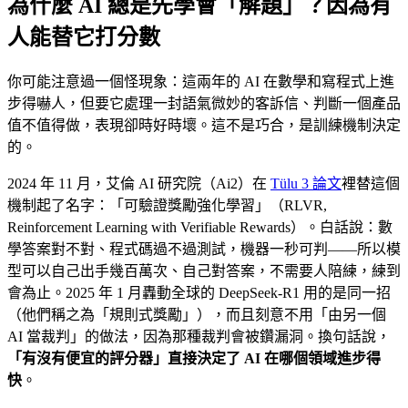
為什麼 AI 總是先學會「解題」？因為有
人能替它打分數
你可能注意過一個怪現象：這兩年的 AI 在數學和寫程式上進
步得嚇人，但要它處理一封語氣微妙的客訴信、判斷一個產品
值不值得做，表現卻時好時壞。這不是巧合，是訓練機制決定
的。
2024 年 11 月，艾倫 AI 研究院（Ai2）在
Tülu 3 論文
裡替這個
機制起了名字：「可驗證獎勵強化學習」（RLVR,
Reinforcement Learning with Verifiable Rewards）。白話說：數
學答案對不對、程式碼過不過測試，機器一秒可判——所以模
型可以自己出手幾百萬次、自己對答案，不需要人陪練，練到
會為止。2025 年 1 月轟動全球的 DeepSeek-R1 用的是同一招
（他們稱之為「規則式獎勵」），而且刻意不用「由另一個
AI 當裁判」的做法，因為那種裁判會被鑽漏洞。換句話說，
「有沒有便宜的評分器」直接決定了 AI 在哪個領域進步得
快
。