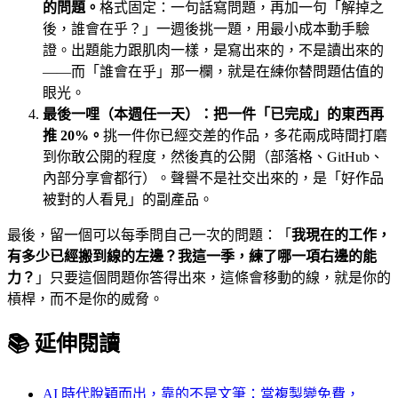
的問題。
格式固定：一句話寫問題，再加一句「解掉之
後，誰會在乎？」一週後挑一題，用最小成本動手驗
證。出題能力跟肌肉一樣，是寫出來的，不是讀出來的
——而「誰會在乎」那一欄，就是在練你替問題估值的
眼光。
最後一哩（本週任一天）：把一件「已完成」的東西再
推 20%。
挑一件你已經交差的作品，多花兩成時間打磨
到你敢公開的程度，然後真的公開（部落格、GitHub、
內部分享會都行）。聲譽不是社交出來的，是「好作品
被對的人看見」的副產品。
最後，留一個可以每季問自己一次的問題：「
我現在的工作，
有多少已經搬到線的左邊？我這一季，練了哪一項右邊的能
力？
」只要這個問題你答得出來，這條會移動的線，就是你的
槓桿，而不是你的威脅。
📚 延伸閱讀
AI 時代脫穎而出，靠的不是文筆：當複製變免費，