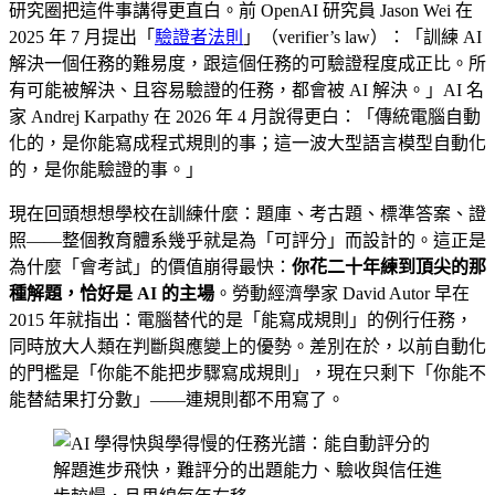
研究圈把這件事講得更直白。前 OpenAI 研究員 Jason Wei 在
2025 年 7 月提出「
驗證者法則
」（verifier’s law）：「訓練 AI
解決一個任務的難易度，跟這個任務的可驗證程度成正比。所
有可能被解決、且容易驗證的任務，都會被 AI 解決。」AI 名
家 Andrej Karpathy 在 2026 年 4 月說得更白：「傳統電腦自動
化的，是你能寫成程式規則的事；這一波大型語言模型自動化
的，是你能驗證的事。」
現在回頭想想學校在訓練什麼：題庫、考古題、標準答案、證
照——整個教育體系幾乎就是為「可評分」而設計的。這正是
為什麼「會考試」的價值崩得最快：
你花二十年練到頂尖的那
種解題，恰好是 AI 的主場
。勞動經濟學家 David Autor 早在
2015 年就指出：電腦替代的是「能寫成規則」的例行任務，
同時放大人類在判斷與應變上的優勢。差別在於，以前自動化
的門檻是「你能不能把步驟寫成規則」，現在只剩下「你能不
能替結果打分數」——連規則都不用寫了。