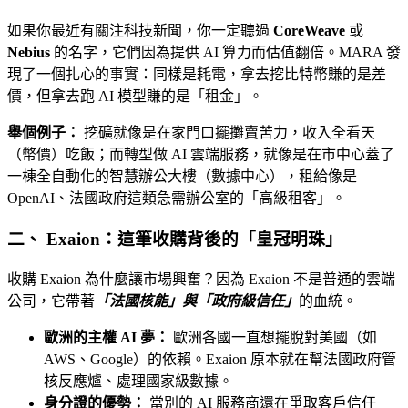
如果你最近有關注科技新聞，你一定聽過
CoreWeave
或
Nebius
的名字，它們因為提供 AI 算力而估值翻倍。MARA 發
現了一個扎心的事實：同樣是耗電，拿去挖比特幣賺的是差
價，但拿去跑 AI 模型賺的是「租金」。
舉個例子：
挖礦就像是在家門口擺攤賣苦力，收入全看天
（幣價）吃飯；而轉型做 AI 雲端服務，就像是在市中心蓋了
一棟全自動化的智慧辦公大樓（數據中心），租給像是
OpenAI、法國政府這類急需辦公室的「高級租客」。
二、 Exaion：這筆收購背後的「皇冠明珠」
收購 Exaion 為什麼讓市場興奮？因為 Exaion 不是普通的雲端
公司，它帶著
「法國核能」與「政府級信任」
的血統。
歐洲的主權 AI 夢：
歐洲各國一直想擺脫對美國（如
AWS、Google）的依賴。Exaion 原本就在幫法國政府管
核反應爐、處理國家級數據。
身分證的優勢：
當別的 AI 服務商還在爭取客戶信任