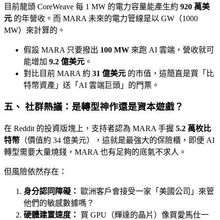
目前龍頭 CoreWeave 每 1 MW 的電力容量能產生約
920 萬美
元
的年營收。而 MARA 未來的電力管線是以 GW（1000
MW）來計算的。
假設 MARA 只要撥出
100 MW
來跑 AI 雲端，營收就可
能增加
9.2 億美元
。
對比目前 MARA 約
31 億美元
的市值，這簡直是買「比
特幣資產」送「AI 雲端巨頭」的門票。
五、 社群熱議：是轉型神作還是資本遊戲？
在 Reddit 的投資版塊上，支持者認為 MARA 手握
5.2 萬枚比
特幣
（價值約 34 億美元），這就是最強大的保險櫃，即便 AI
轉型需要大量燒錢，MARA 也有足夠的底氣不求人。
但風險依然存在：
身分認同障礙：
歐洲客戶會接受一家「美國公司」來管
他們的敏感數據嗎？
硬體建置速度：
買 GPU（輝達的晶片）像買愛馬仕一