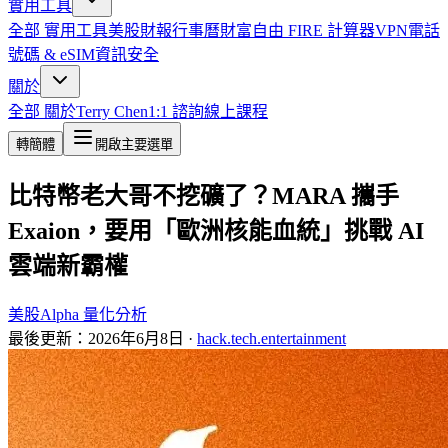
實用工具
全部
實用工具
美股財報行事曆
財富自由 FIRE 計算器
VPN
電話
號碼 & eSIM
資訊安全
關於
全部
關於
Terry Chen
1:1 諮詢
線上課程
轉簡體
開啟主要選單
比特幣老大哥不挖礦了？MARA 攜手
Exaion，要用「歐洲核能血統」挑戰 AI
雲端新霸權
美股
Alpha 量化分析
最後更新：
2026年6月8日
·
hack.tech.entertainment