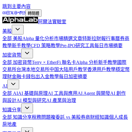
跳到主要內容
轉簡體
阿爾法實驗室
美股
全部
美股
Alpha 量化分析
市場精選文章
特斯拉
財報行事曆
券商
教學
新手教學
CFD 策略教學
Pre-IPO
研究工具
每日市場摘要
加密貨幣
全部
加密貨幣
Terry × EtherFi 聯名卡
Alpha 分析
新手教學
國際
交易所
台灣本地交易所
中国大陆用戶教学
香港用戶教學
穩定幣
理財
金融卡
錢包
出入金教學
每日加密摘要
AI
全部
AI
AI 基礎與原理
AI 工具與應用
AI Agent 與開發
AI 創作
與設計
AI 模型與研究
AI 產業與治理
知識分享
全部
知識分享
稅務問題
複委託 vs 美股券商
財經知識
個人成長
房地產