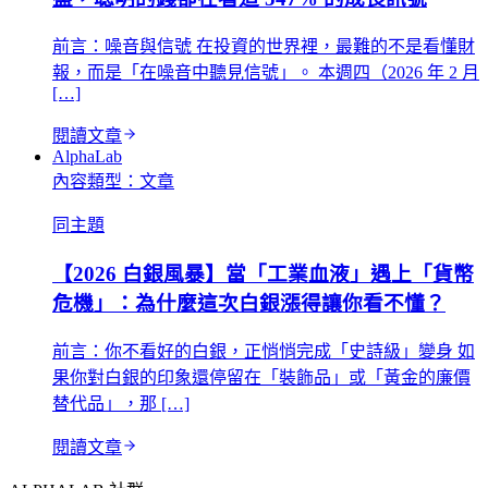
前言：噪音與信號 在投資的世界裡，最難的不是看懂財
報，而是「在噪音中聽見信號」。 本週四（2026 年 2 月
[…]
閱讀文章
AlphaLab
內容類型：
文章
同主題
【2026 白銀風暴】當「工業血液」遇上「貨幣
危機」：為什麼這次白銀漲得讓你看不懂？
前言：你不看好的白銀，正悄悄完成「史詩級」變身 如
果你對白銀的印象還停留在「裝飾品」或「黃金的廉價
替代品」，那 […]
閱讀文章