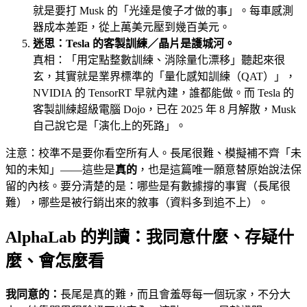
就是要打 Musk 的「光達是傻子才做的事」。每車感測
器成本差距，從上萬美元壓到幾百美元。
迷思：Tesla 的客製訓練／晶片是護城河。
真相：「用定點整數訓練、消除量化漂移」聽起來很
玄，其實就是業界標準的「量化感知訓練（QAT）」，
NVIDIA 的 TensorRT 早就內建，誰都能做。而 Tesla 的
客製訓練超級電腦 Dojo，已在 2025 年 8 月解散，Musk
自己說它是「演化上的死路」。
注意：校準不是要你看空所有人。長尾很難、模擬補不齊「未
知的未知」——這些是
真的
，也是這篇唯一願意替原始說法保
留的內核。要分清楚的是：哪些是有數據撐的事實（長尾很
難），哪些是被行銷出來的敘事（資料多到追不上）。
AlphaLab 的判讀：我同意什麼、存疑什
麼、會怎麼看
我同意的：
長尾是真的難，而且會羞辱每一個玩家，不分大