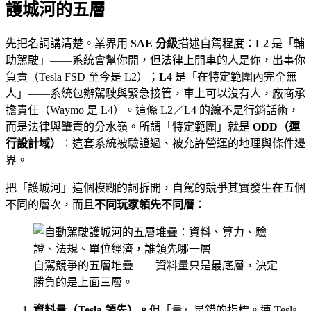
護城河的五層
先把名詞講清楚。業界用
SAE 分級
描述自駕程度：
L2
是「輔
助駕駛」——系統會幫你開，但法律上開車的人是你，出事你
負責（Tesla FSD 至今是 L2）；
L4
是「在特定範圍內完全無
人」——系統包辦駕駛與緊急接管，車上可以沒有人，廠商承
擔責任（Waymo 是 L4）。這條 L2／L4 的線不是行銷話術，
而是法律與肇責的分水嶺。所謂「特定範圍」就是
ODD（運
行設計域）
：這套系統被驗證過、被允許營運的地理與條件邊
界。
把「護城河」這個模糊的詞拆開，自駕的競爭其實發生在五個
不同的層次，而且
不同玩家領先不同層
：
自駕競爭的五層堆疊——資料量只是最底層，決定
勝負的是上面三層。
資料量（Tesla 領先）。
但「量」是錯的指標。連 Tesla