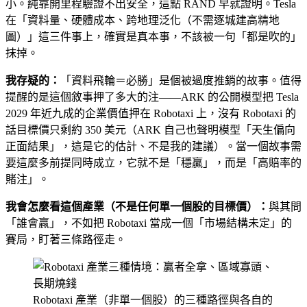
小。純靠開里程驗證不出安全，這點 RAND 早就證明。Tesla
在「資料量、硬體成本、跨地理泛化（不需逐城建高精地
圖）」這三件事上，確實是真本事，不該被一句「都是吹的」
抹掉。
我存疑的：
「資料飛輪＝必勝」是個被過度推銷的故事。值得
提醒的是這個敘事押了多大的注——ARK 的公開模型把 Tesla
2029 年近九成的企業價值押在 Robotaxi 上，沒有 Robotaxi 的
話目標價只剩約 350 美元（ARK 自己也聲明模型「天生偏向
正面結果」，這是它的估計、不是我的建議）。當一個故事需
要這麼多前提同時成立，它就不是「穩贏」，而是「高賠率的
賭注」。
我會怎麼看這個產業（不是任何單一個股的目標價）：
與其問
「誰會贏」，不如把 Robotaxi 當成一個「市場結構未定」的
賽局，盯著三條路徑走。
Robotaxi 產業（非單一個股）的三種路徑與各自的