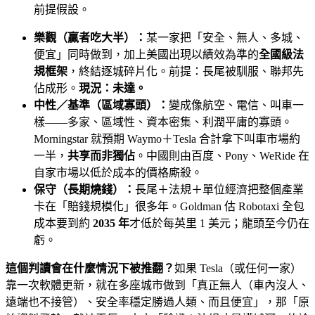
前提假設。
樂觀（贏者吃大半）：
某一家把「安全、無人、多城、
便宜」同時做到，加上美國出現以績效為準的
全國級法
規框架
，終結逐城碎片化。前提：長尾被馴服、聯邦先
佔成形。
現況：未達。
中性／基準（區域寡頭）：
變成像航空、電信、叫車一
樣——多家、區域性、資本密集、利潤平庸的寡頭。
Morningstar 就預期 Waymo＋Tesla 合計拿下叫車市場約
一半，
共享而非獨佔
。中國則由百度、Pony、WeRide 在
自家市場以低於成本的價格廝殺。
保守（長期燒錢）：
長尾＋法規＋單位經濟把整個產業
卡在「賠錢規模化」很多年。Goldman 估 Robotaxi 全包
成本要到約
2035 年
才低於每英里 1 美元；龍頭至今仍在
虧。
這個判讀會在什麼情況下被推翻？
如果 Tesla（或任何一家）
靠一次軟體更新，就在多座城市做到「真正無人（車內沒人、
遠端也不接管）、安全率穩定勝過人類、而且便宜」，那「原