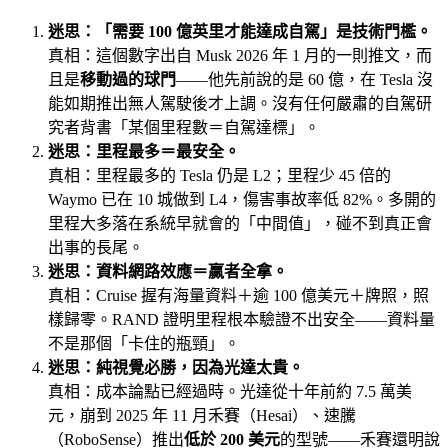
迷思：「需要 100 億英里才能達成自駕」是技術門檻。
真相：這個數字出自 Musk 2026 年 1 月的一則推文，而
且是
移動過的球門
——他先前說的是 60 億，在 Tesla 沒
能如期推出無人駕駛後才上調。沒有任何嚴肅的自駕研
究者背書「某個里程數＝自駕達標」。
迷思：里程最多＝最安全。
真相：里程最多的 Tesla 仍是 L2；里程少 45 倍的
Waymo 已在 10 城做到 L4，傷害事故率低 82%。多開的
里程大多落在系統早就會的「中間值」，碰不到真正會
出事的長尾。
迷思：資料網路效應＝贏者全拿。
真相：Cruise 握有海量資料＋逾 100 億美元＋牌照，照
樣歸零。RAND 證明里程根本驗證不出安全——資料量
不是那個「卡住的瓶頸」。
迷思：純視覺必勝，因為光達太貴。
真相：成本論點已經過時。光達從十年前約 7.5 萬美
元，崩到 2025 年 11 月禾賽（Hesai）、速騰
（RoboSense）推出
低於 200 美元
的型號——禾賽還明說