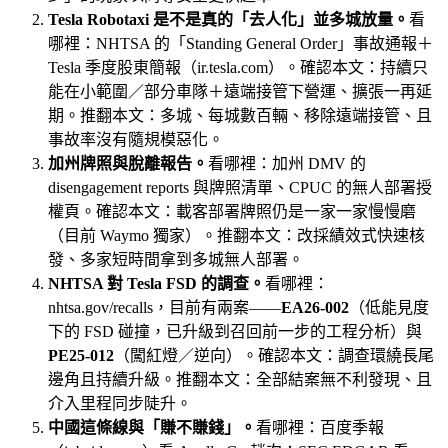
Tesla Robotaxi 是不是真的「去人化」並多城放量。
看
哪裡：NHTSA 的「Standing General Order」事故通報＋
Tesla 季度股東簡報（ir.tesla.com）。確認本文：持續只
能在小範圍／部分車隊＋遠端接管下營運、擴張一再延
期。推翻本文：多城、每城數百輛、移除遠端接管、且
事故率沒有隨規模惡化。
加州牌照與脫離報告。
看哪裡：加州 DMV 的
disengagement reports 與牌照清單、CPUC 的無人部署授
權頁。確認本文：載客部署牌照仍是一家一家慢慢磨
（目前 Waymo 獨家）。推翻本文：改採績效式快速核
發、多家短時間拿到多城無人部署。
NHTSA 對 Tesla FSD 的調查。
看哪裡：
nhtsa.gov/recalls，目前有兩案——
EA26-002
（低能見度
下的 FSD 碰撞，已升級到召回前一步的工程分析）與
PE25-012
（闖紅燈／逆向）。確認本文：調查環繞長尾
邊角且持續升級。推翻本文：全部結案無不利發現、且
介入里程同步陡升。
中國這條線與「賺不賺錢」。
看哪裡：百度季報