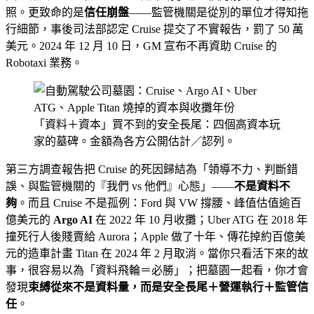
照。更致命的是
信任崩盤
——監管機關是從別的單位才得知拖
行細節，事後司法部認定 Cruise 提交了不實報告，罰了 50 萬
美元。2024 年 12 月 10 日，GM 宣布不再資助 Cruise 的
Robotaxi 業務。
「資料＋資本」買不到的安全長尾：四個高資本玩
家的墓碑。金額為各方公開估計／認列。
第三方調查報告把 Cruise 的死因歸結為「領導不力、判斷錯
誤、與監管機關的『我們 vs 他們』心態」——
不是資料不
夠
。而且 Cruise 不是孤例：Ford 與 VW 撐腰、峰值估值逾百
億美元的
Argo AI
在 2022 年 10 月收攤；Uber ATG 在 2018 年
撞死行人後賤賣給 Aurora；Apple 做了十年、傳花掉約百億美
元的造車計畫 Titan 在 2024 年 2 月取消。當你只看活下來的故
事，很容易以為「資料飛輪＝必勝」；把墓園一起看，你才會
發現
束縛從來不是資料量，而是安全長尾＋營運執行＋監管信
任
。