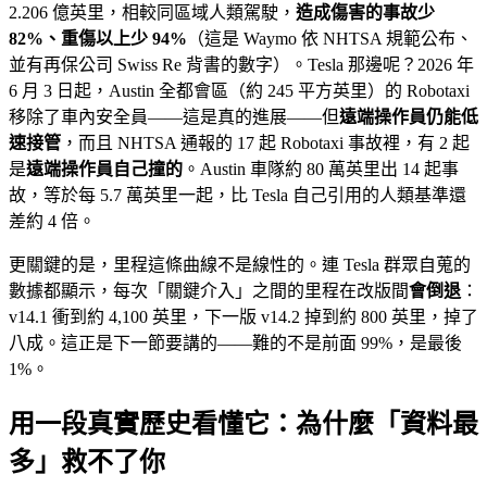
2.206 億英里，相較同區域人類駕駛，
造成傷害的事故少
82%、重傷以上少 94%
（這是 Waymo 依 NHTSA 規範公布、
並有再保公司 Swiss Re 背書的數字）。Tesla 那邊呢？2026 年
6 月 3 日起，Austin 全都會區（約 245 平方英里）的 Robotaxi
移除了車內安全員——這是真的進展——但
遠端操作員仍能低
速接管
，而且 NHTSA 通報的 17 起 Robotaxi 事故裡，有 2 起
是
遠端操作員自己撞的
。Austin 車隊約 80 萬英里出 14 起事
故，等於每 5.7 萬英里一起，比 Tesla 自己引用的人類基準還
差約 4 倍。
更關鍵的是，里程這條曲線不是線性的。連 Tesla 群眾自蒐的
數據都顯示，每次「關鍵介入」之間的里程在改版間
會倒退
：
v14.1 衝到約 4,100 英里，下一版 v14.2 掉到約 800 英里，掉了
八成。這正是下一節要講的——難的不是前面 99%，是最後
1%。
用一段真實歷史看懂它：為什麼「資料最
多」救不了你