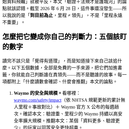
始資料飛輪」就被平反，本文「驗證＋法規才是護城河」的論
點就該認錯。截至 2026 年 6 月 28 日，這件事還沒發生——所
以我說的是「
到目前為止
，里程 ≠ 領先」，不是「里程永遠
不重要」。
怎麼把它變成你自己的判斷力：五個該盯
的數字
讀完不該只是「覺得有道理」，而是知道接下來自己該追什
麼。以下五個數據，全部是免費的一手來源，把它們加進書
籤，你就能自己判斷誰在真領先——而不是聽誰的故事。每一
項都附上「什麼讀數會確認、什麼會推翻」本文的論點。
Waymo 的安全與規模。
看哪裡：
waymo.com/safety/impact
（依 NHTSA 規範更新的累計無
人里程＋事故對比）＋ Waymo 官方 X 公布的每週趟
次。確認本文：驗證重、里程少的 Waymo 持續以高安
全率擴大規模。推翻本文：某個「資料更多、驗證更
少」的玩家以同等安全更快超車。