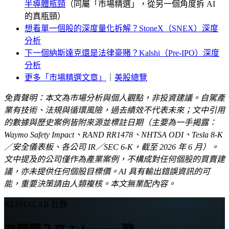
半導體瓶頸
（同屬「市場精選」，從另一個角度拆 AI
的真瓶頸）
想看單一個股的深度量化拆解？StoneX（SNEX）深度
分析
下一個納斯達克還是法律豪賭？Kalshi（Pre-IPO）深度
分析
更多「市場精選文章」
｜
美股總覽
免責聲明：本文為市場分析與個人觀點，非投資建議。自駕產
業有技術、法規與循環風險，過去績效不代表未來；文中引用
的數據與歷史案例皆附來源並標註日期（主要為一手揭露：
Waymo Safety Impact、RAND RR1478、NHTSA ODI、Tesla 8-K
／安全儀表板、各公司 IR／SEC 6-K，截至 2026 年 6 月）。
文中提及的公司僅作為產業案例，不構成對任何個股的買賣建
議，亦未提供任何個股目標價。AI 具有輸出錯誤資訊的可
能，重要決策請由人類複核。本文無業配內容。
ALPHALAB 社群