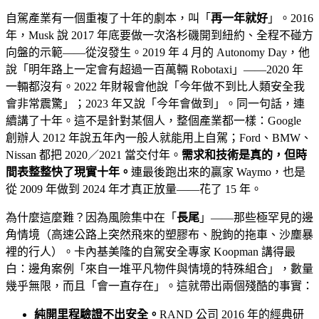
自駕產業有一個重複了十年的劇本，叫「
再一年就好
」。2016
年，Musk 說 2017 年底要做一次洛杉磯開到紐約、全程不碰方
向盤的示範——從沒發生。2019 年 4 月的 Autonomy Day，他
說「明年路上一定會有超過一百萬輛 Robotaxi」——2020 年
一輛都沒有。2022 年財報會他說「今年做不到比人類安全我
會非常震驚」；2023 年又說「今年會做到」。同一句話，連
續講了十年。這不是針對某個人，整個產業都一樣：Google
創辦人 2012 年說五年內一般人就能用上自駕；Ford、BMW、
Nissan 都把 2020／2021 當交付年。
需求和技術是真的，但時
間表整整快了現實十年。
連最後跑出來的贏家 Waymo，也是
從 2009 年做到 2024 年才真正放量——花了 15 年。
為什麼這麼難？因為風險集中在「
長尾
」——那些極罕見的邊
角情境（高速公路上突然飛來的塑膠布、脫鉤的拖車、沙塵暴
裡的行人）。卡內基美隆的自駕安全專家 Koopman 講得最
白：邊角案例「來自一堆平凡物件與情境的特殊組合」，數量
幾乎無限，而且「會一直存在」。這就帶出兩個殘酷的事實：
純開里程驗證不出安全。
RAND 公司 2016 年的經典研