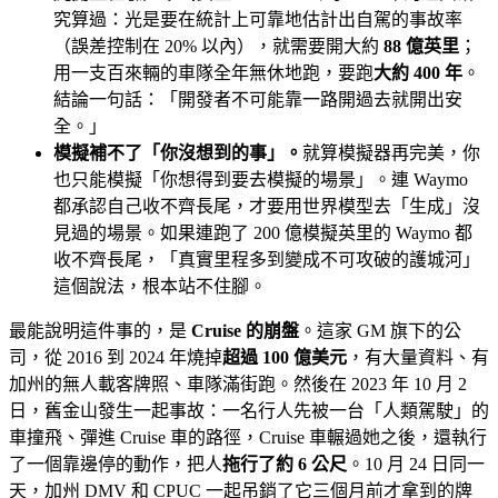
究算過：光是要在統計上可靠地估計出自駕的事故率
（誤差控制在 20% 以內），就需要開大約
88 億英里
；
用一支百來輛的車隊全年無休地跑，要跑
大約 400 年
。
結論一句話：「開發者不可能靠一路開過去就開出安
全。」
模擬補不了「你沒想到的事」。
就算模擬器再完美，你
也只能模擬「你想得到要去模擬的場景」。連 Waymo
都承認自己收不齊長尾，才要用世界模型去「生成」沒
見過的場景。如果連跑了 200 億模擬英里的 Waymo 都
收不齊長尾，「真實里程多到變成不可攻破的護城河」
這個說法，根本站不住腳。
最能說明這件事的，是
Cruise 的崩盤
。這家 GM 旗下的公
司，從 2016 到 2024 年燒掉
超過 100 億美元
，有大量資料、有
加州的無人載客牌照、車隊滿街跑。然後在 2023 年 10 月 2
日，舊金山發生一起事故：一名行人先被一台「人類駕駛」的
車撞飛、彈進 Cruise 車的路徑，Cruise 車輾過她之後，還執行
了一個靠邊停的動作，把人
拖行了約 6 公尺
。10 月 24 日同一
天，加州 DMV 和 CPUC 一起吊銷了它三個月前才拿到的牌