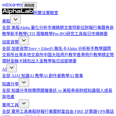
轉簡體
阿爾法實驗室
美股
全部
美股
Alpha 量化分析
市場精選文章
特斯拉
財報行事曆
券商
教學
新手教學
CFD 策略教學
Pre-IPO
研究工具
每日市場摘要
加密貨幣
全部
加密貨幣
Terry × EtherFi 聯名卡
Alpha 分析
新手教學
國際
交易所
台灣本地交易所
中国大陆用戶教学
香港用戶教學
穩定幣
理財
金融卡
錢包
出入金教學
每日加密摘要
AI
全部
AI
AI 知識
AI 教學
AI 創作者教學
AI 敘事
知識分享
全部
知識分享
稅務問題
複委託 vs 美股券商
財經知識
個人成長
房地產
實用工具
全部
實用工具
美股財報行事曆
財富自由 FIRE 計算器
VPN
電話