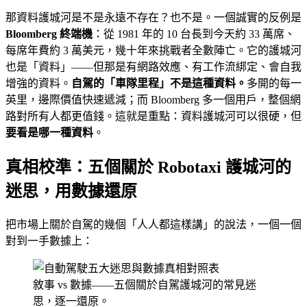
那資料護城河是不是永遠不存在？也不是。一個誠實的反例是
Bloomberg 終端機
：從 1981 年的 10 台長到今天約 33 萬席、
每席年費約 3 萬美元，幾十年來挑戰者全數陣亡。它的護城河
也是「資料」——但那是有網路效應、有工作流綁定、會自我
增強的資料。
自駕的「車隊里程」不是這種資料。
多開的每一
英里，邊際價值快速遞減；而 Bloomberg 多一個用戶，整個網
路對所有人都更值錢。這就是重點：資料護城河可以很硬，但
要看是哪一種資料
。
真相校準：五個關於 Robotaxi 護城河的
迷思，用數據還原
把市場上關於自駕的幾個「人人都這樣講」的說法，一個一個
對到一手數據上：
敘事 vs 數據——五個關於自駕護城河的常見迷
思，逐一還原。