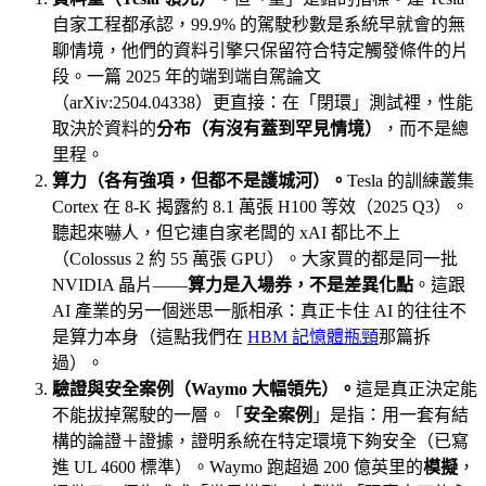
自家工程都承認，99.9% 的駕駛秒數是系統早就會的無
聊情境，他們的資料引擎只保留符合特定觸發條件的片
段。一篇 2025 年的端到端自駕論文
（arXiv:2504.04338）更直接：在「閉環」測試裡，性能
取決於資料的
分布（有沒有蓋到罕見情境）
，而不是總
里程。
算力（各有強項，但都不是護城河）。
Tesla 的訓練叢集
Cortex 在 8-K 揭露約 8.1 萬張 H100 等效（2025 Q3）。
聽起來嚇人，但它連自家老闆的 xAI 都比不上
（Colossus 2 約 55 萬張 GPU）。大家買的都是同一批
NVIDIA 晶片——
算力是入場券，不是差異化點
。這跟
AI 產業的另一個迷思一脈相承：真正卡住 AI 的往往不
是算力本身（這點我們在
HBM 記憶體瓶頸
那篇拆
過）。
驗證與安全案例（Waymo 大幅領先）。
這是真正決定能
不能拔掉駕駛的一層。「
安全案例
」是指：用一套有結
構的論證＋證據，證明系統在特定環境下夠安全（已寫
進 UL 4600 標準）。Waymo 跑超過 200 億英里的
模擬
，