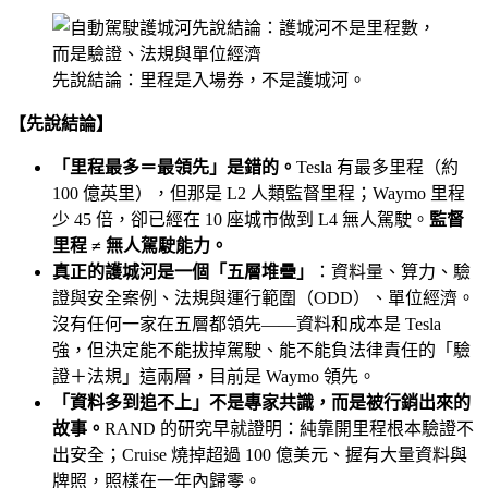
先說結論：里程是入場券，不是護城河。
【先說結論】
「里程最多＝最領先」是錯的。
Tesla 有最多里程（約
100 億英里），但那是 L2 人類監督里程；Waymo 里程
少 45 倍，卻已經在 10 座城市做到 L4 無人駕駛。
監督
里程 ≠ 無人駕駛能力。
真正的護城河是一個「五層堆疊」
：資料量、算力、驗
證與安全案例、法規與運行範圍（ODD）、單位經濟。
沒有任何一家在五層都領先——資料和成本是 Tesla
強，但決定能不能拔掉駕駛、能不能負法律責任的「驗
證＋法規」這兩層，目前是 Waymo 領先。
「資料多到追不上」不是專家共識，而是被行銷出來的
故事。
RAND 的研究早就證明：純靠開里程根本驗證不
出安全；Cruise 燒掉超過 100 億美元、握有大量資料與
牌照，照樣在一年內歸零。