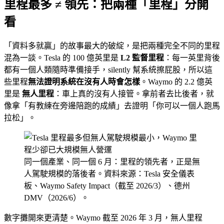
里程最多 ≠ 領先：把兩種「里程」分開
看
「資料多就贏」的故事最大的破綻，是把兩種完全不同的里程
混為一談。Tesla 的 100 億英里是
L2 監督里程
：每一英里背後
都有一個人類隨時準備接手，silently 幫系統擦屁股，所以這
些里程
無法證明系統在沒有人時會怎樣
。Waymo 的 2.2 億英
里是
無人里程
：車上真的沒有人接管。拿前者去比後者，就
像拿「有教練在旁邊陪跑的成績」去證明「你可以一個人跑馬
拉松」。
同一個產業、同一個 6 月：里程的領先者，正是無
人駕駛規模的落後者。資料來源：Tesla 安全儀表
板、Waymo Safety Impact（截至 2026/3）、德州
DMV（2026/6）。
數字攤開來更清楚。Waymo 截至 2026 年 3 月，無人里程