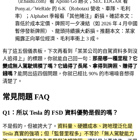
（ir.baidu.com）看 Apollo Go 趟次；SEC EDGAR 看
Pony.ai／WeRide 的 6-K（Robotaxi 營收、車隊、毛利
率）；Alphabet 季報看「其他賭注」虧損。確認本文：
靠低於成本定價、牌照可一夕凍結（如 2026 年 4 月中國
暫停發新牌照）、龍頭持續擴大虧損。推翻本文：某家
揭露正向單位經濟、毛利率衝上 3 成。
有了這五個儀表板，下次再看到「某某公司的自駕資料多到沒
人追得上」的標題，你就能自己回一句：
那是哪一種里程？它
變成無人駕駛規模了嗎？它過得了長尾、拿得到牌照、賺得了
錢嗎？
能問出這四個問題，你就已經比 90% 的市場噪音想得
清楚了。
常見問題 FAQ
Q1：所以 Tesla 的 FSD 資料優勢是假的嗎？
不是假的，但被誇大了。
資料量、硬體成本、跨地理泛化是
Tesla 真實的強項；但「監督里程多」不等於「無人駕駛能力