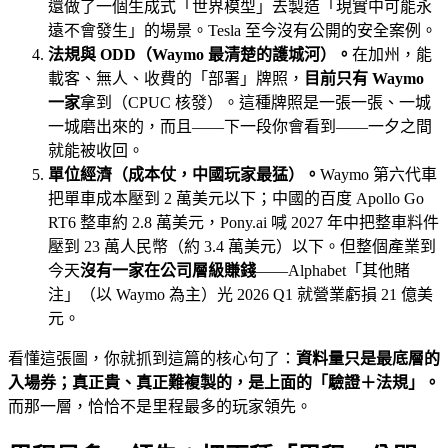
還做了一個生成式「世界模型」去製造「現實中可能永
遠不會發生」的場景。Tesla 至今沒有公開的安全案例。
法規與 ODD（Waymo 最清楚的護城河）。
在加州，能
載客、無人、收費的「部署」牌照，
目前只有 Waymo
一家
拿到（CPUC 核發）。這種牌照是一張一張、一城
一城磨出來的，而且——下一段你會看到——一夕之間
就能被收回。
單位經濟（成本仗，中國玩家最猛）。
Waymo 第六代車
把單車成本壓到 2 萬美元以下；中國的百度 Apollo Go
RT6 整車約 2.8 萬美元，Pony.ai 喊 2027 年中把整車料件
壓到 23 萬人民幣（約 3.4 萬美元）以下。但整個產業到
今天
沒有一家在公司層級賺錢
——Alphabet「其他賭
注」（以 Waymo 為主）光 2026 Q1 就營業虧損 21 億美
元。
看懂這張圖，你就抓到這篇的核心句了：
資料量只是最底層的
入場券；真正貴、真正難複製的，是上面的「驗證＋法規」。
而那一層，恰恰不是里程最多的玩家領先。