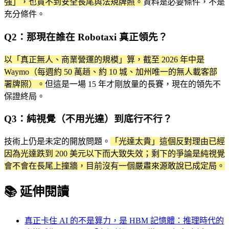
強」，也買不到安全長尾與法規牌照。
資料是必要條件，不是
充分條件。
Q2：那現在誰在 Robotaxi 真正領先？
以「真正無人、商業營運的規模」算，截至 2026 年中是
Waymo（每週約 50 萬趟、約 10 城、加州唯一的無人載客部
署牌照）。
但這是一場 15 年才剛放量的長賽，現在的領先不
保證終局。
Q3：純視覺（不用光達）到底行不行？
技術上仍是未定的開放問題。
「光達太貴」這個反對理由已經
因為光達跌到 200 美元以下而大致失效；剩下的爭論是純視覺
會不會在長尾上撞牆，目前沒有一個嚴肅來源敢說已成定局。
📚 延伸閱讀
真正卡住 AI 的不是算力，是 HBM 記憶體：推理時代的